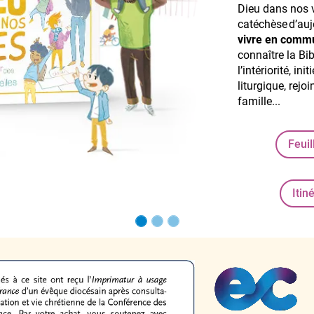
Dieu dans nos v
catéchèse d’auj
vivre en commu
connaître la Bib
l’intériorité, in
liturgique, rej
famille...
Feuil
Itin