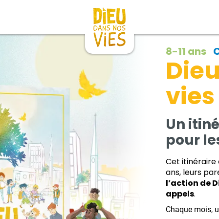
8-11 ans
Dieu
vies
Un itin
pour le
Cet itinéraire
ans, leurs par
l’action de D
appels
.
Chaque mois, u