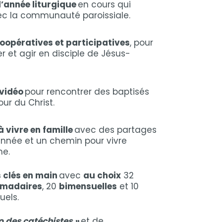
’année liturgique
en cours qui
avec la communauté paroissiale.
oopératives et participatives
, pour
 et agir en disciple de Jésus-
vidéo
pour rencontrer des baptisés
our du Christ.
 vivre en famille
avec des partages
année et un chemin pour vivre
me.
 clés en main
avec
au choix
32
omadaires
, 20
bimensuelles
et 10
els.
ho des catéchistes »
et de