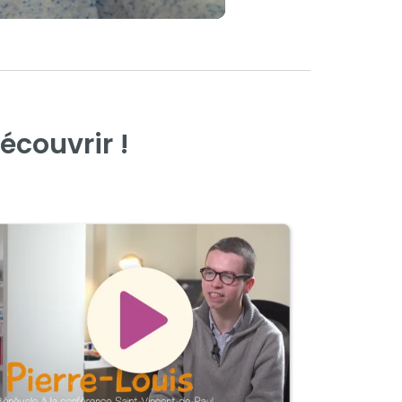
couvrir !​