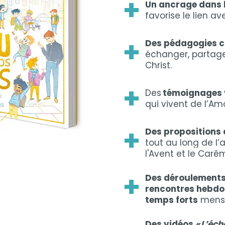
+
Un ancrage dans l
favorise le lien 
+
Des pédagogies c
échanger, partager
Christ.
+
Des
témoignages 
qui vivent de l’Am
+
Des propositions à
tout au long de l’
l'Avent et le Carê
+
Des déroulements
rencontres hebd
temps forts
mensu
Des vidéos
« L’éc