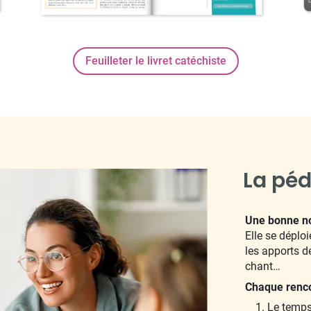
Feuilleter le livret catéchiste
La pé
Une bonne no
Elle se déploi
les apports de
chant…
Chaque rencon
Le temps 